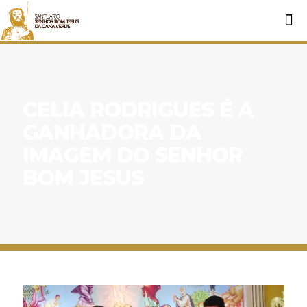
CELIA RODRIGUES É A
GANHADORA DA
IMAGEM DO SENHOR
BOM JESUS