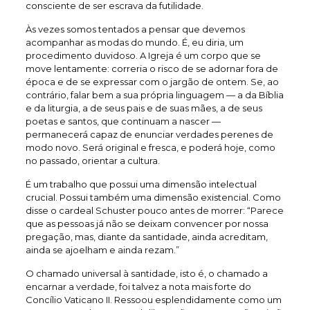
consciente de ser escrava da futilidade.
Às vezes somos tentados a pensar que devemos
acompanhar as modas do mundo. É, eu diria, um
procedimento duvidoso. A Igreja é um corpo que se
move lentamente: correria o risco de se adornar fora de
época e de se expressar com o jargão de ontem. Se, ao
contrário, falar bem a sua própria linguagem — a da Bíblia
e da liturgia, a de seus pais e de suas mães, a de seus
poetas e santos, que continuam a nascer —
permanecerá capaz de enunciar verdades perenes de
modo novo. Será original e fresca, e poderá hoje, como
no passado, orientar a cultura.
É um trabalho que possui uma dimensão intelectual
crucial. Possui também uma dimensão existencial. Como
disse o cardeal Schuster pouco antes de morrer: “Parece
que as pessoas já não se deixam convencer por nossa
pregação, mas, diante da santidade, ainda acreditam,
ainda se ajoelham e ainda rezam.”
O chamado universal à santidade, isto é, o chamado a
encarnar a verdade, foi talvez a nota mais forte do
Concílio Vaticano II. Ressoou esplendidamente como um