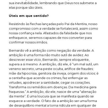
sua inevitabilidade, lembrando que Deus nos submete a
elas porque são úteis.
Úteis em que sentido?
Resistindo às flechas lançadas pelo Pai da Mentira, nosso
compromisso com a verdade se fortalecerá, assim como
nossa confiança nela. Afastados da falsidade que nos
enfraquece, seremos capazes de nos converter para
confirmar nossos irmãos.
Bernardo vê a ambição como negação da verdade. A
ambição é uma forma não muito sutil de avidez. Ao
descrever esse vício, Bernardo, sempre eloquente,
supera a si mesmo. A ambição, diz ele, é “um mal sutil, um
veneno secreto, uma peste oculta, artífice de fraudes;
mãe da hipocrisia, genitora da inveja, origem dos vícios; é
a centelha que acende os crimes, faz enferrujar as
virtudes, apodrecer a santidade, cegar os corações.
Transforma os remédios em doenças. Da medicina gera
fraquezas.” A ambição, diz ele, nasce de uma “alienação
da mente”. É uma loucura que se manifesta quando se
esquece a verdade. O fato de a ambição ser uma forma
de desequilíbrio mental a torna ridícula em qualquer de