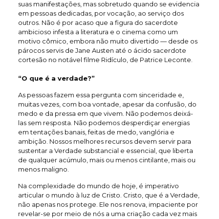
suas manifestações, mas sobretudo quando se evidencia
em pessoas dedicadas, por vocação, ao serviço dos
outros. Não é por acaso que a figura do sacerdote
ambicioso infesta a literatura e o cinema como um
motivo cômico, embora não muito divertido — desde os
párocos servis de Jane Austen até o ácido sacerdote
cortesão no notável filme Ridículo, de Patrice Leconte.
“O que é a verdade?”
As pessoas fazem essa pergunta com sinceridade e,
muitas vezes, com boa vontade, apesar da confusão, do
medo e da pressa em que vivem. Não podemos deixá-
las sem resposta. Não podemos desperdiçar energias
em tentações banais, feitas de medo, vanglória e
ambição. Nossos melhores recursos devem servir para
sustentar a Verdade substancial e essencial, que liberta
de qualquer acúmulo, mais ou menos cintilante, mais ou
menos maligno.
Na complexidade do mundo de hoje, é imperativo
articular o mundo à luz de Cristo. Cristo, que é a Verdade,
não apenas nos protege. Ele nos renova, impaciente por
revelar-se por meio de nós a uma criação cada vez mais