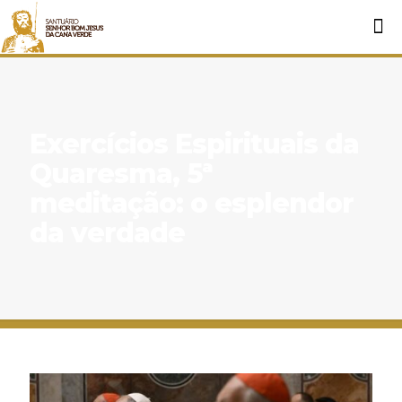
Exercícios Espirituais da
Quaresma, 5ª
meditação: o esplendor
da verdade