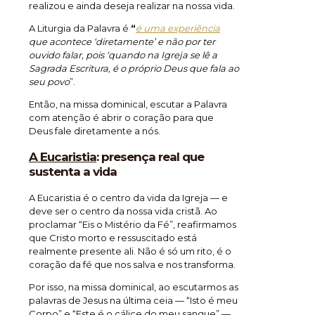
realizou e ainda deseja realizar na nossa vida.
A Liturgia da Palavra é
“
é uma experiência
que acontece ‘diretamente’ e não por ter
ouvido falar, pois ‘quando na Igreja se lê a
Sagrada Escritura, é o próprio Deus que fala ao
seu povo
”.
Então, na missa dominical, escutar a Palavra
com atenção é abrir o coração para que
Deus fale diretamente a nós.
A Eucaristia
:
presença real que
sustenta a vida
A Eucaristia é o centro da vida da Igreja — e
deve ser o centro da nossa vida cristã. Ao
proclamar “Eis o Mistério da Fé”, reafirmamos
que Cristo morto e ressuscitado está
realmente presente ali. Não é só um rito, é o
coração da fé que nos salva e nos transforma.
Por isso, na missa dominical, ao escutarmos as
palavras de Jesus na última ceia — “Isto é meu
Corpo” e “Este é o cálice do meu sangue” —