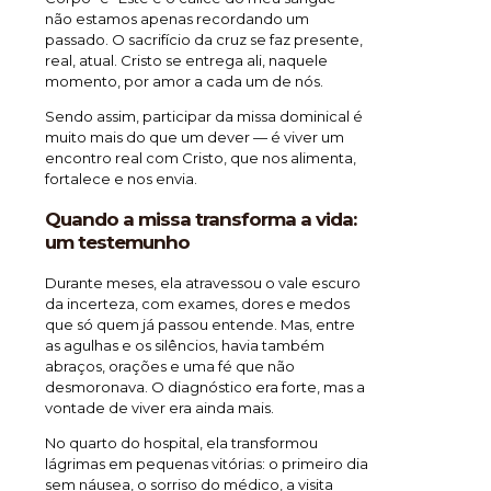
não estamos apenas recordando um
passado. O sacrifício da cruz se faz presente,
real, atual. Cristo se entrega ali, naquele
momento, por amor a cada um de nós.
Sendo assim, participar da missa dominical é
muito mais do que um dever — é viver um
encontro real com Cristo, que nos alimenta,
fortalece e nos envia.
Quando a missa transforma a vida:
um testemunho
Durante meses, ela atravessou o vale escuro
da incerteza, com exames, dores e medos
que só quem já passou entende. Mas, entre
as agulhas e os silêncios, havia também
abraços, orações e uma fé que não
desmoronava. O diagnóstico era forte, mas a
vontade de viver era ainda mais.
No quarto do hospital, ela transformou
lágrimas em pequenas vitórias: o primeiro dia
sem náusea, o sorriso do médico, a visita