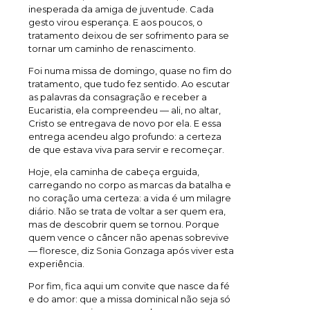
inesperada da amiga de juventude. Cada
gesto virou esperança. E aos poucos, o
tratamento deixou de ser sofrimento para se
tornar um caminho de renascimento.
Foi numa missa de domingo, quase no fim do
tratamento, que tudo fez sentido. Ao escutar
as palavras da consagração e receber a
Eucaristia, ela compreendeu — ali, no altar,
Cristo se entregava de novo por ela. E essa
entrega acendeu algo profundo: a certeza
de que estava viva para servir e recomeçar.
Hoje, ela caminha de cabeça erguida,
carregando no corpo as marcas da batalha e
no coração uma certeza: a vida é um milagre
diário. Não se trata de voltar a ser quem era,
mas de descobrir quem se tornou. Porque
quem vence o câncer não apenas sobrevive
— floresce, diz Sonia Gonzaga após viver esta
experiência.
Por fim, fica aqui um convite que nasce da fé
e do amor: que a missa dominical não seja só