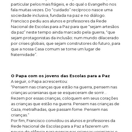
particular pelos mais frágeis, e do qual o Evangelho nos
fala muitas vezes. Do “cuidado” recíproco nasce uma
sociedade inclusiva, fundada na paz e no diálogo.
Francisco pediu aos alunos e professores da Rede
Nacional de Escolas para a Paz para que “sejam artesãos
da paz” neste tempo ainda marcado pela guerra, “que
sejam protagonistas da inclusão; num mundo dilacerado
por crises globais, que sejam construtores do futuro, para
que a nossa Casa comum se torne um lugar de
fraternidade”.
O Papa com os jovens das Escolas para a Paz
A seguir, o Papa acrescentou:
“Pensem nas crianças que estão na guerra, pensem nas
crianças ucranianas que se esqueceram de sorrir…
Rezem por essas crianças, coloquem em seus corações
as crianças que estão na guerra. Pensem nas crianças de
Gaza, metralhadas, que passam fome. Pensem nas
crianças.”
Por fim, Francisco convidou os alunos e professores da
Rede Nacional de Escolas para a Paz a fazerem um
pouco de silêncio para pensar nas crianças ucranianas e