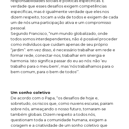
responsabilidades sociais e políticas específicas. É
verdade que esses desafios exigem competências
específicas, mas é igualmente verdade que eles nos
dizem respeito, tocam a vida de todos e exigem de cada
um de nós uma participação ativa e um compromisso
pessoal.
Segundo Francisco, “num mundo globalizado, onde
todos somos interdependentes, não é possível proceder
como indivíduos que cuidam apenas de seu próprio
“jardim”: em vez disso, é necessário trabalhar em rede e
formar rede, conectar-nos, trabalhar em sinergia e
harmonia. Isto significa passar do eu ao nós: não ‘eu
trabalho para o meu bem’, mas ‘nós trabalhamos para o
bem comum, para o bem de todos'”.
Um sonho coletivo
De acordo com o Papa, “os desafios de hoje e,
sobretudo, os riscos que, como nuvens escuras, pairam
sobre nós, ameaçando o nosso futuro, tornaram-se
também globais. Dizem respeito a todos nós,
questionam toda a comunidade humana, exigem a
coragem e a criatividade de um sonho coletivo que