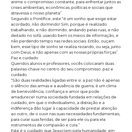
anime o compromisso constante, para enfrentar juntos as
crises ambientais, econômicas, políticas e sociais que
atravessa o nosso planeta”.
Segundo o Pontífice, este “é um sonho que exige estar
acordado, não dormindo! Sim, porque é realizado
trabalhando, e não dormindo; andando pelas ruas, e não
deitado no sofá; usando bem os meios de informação, e
não perdendo tempo nas redes sociais. Então, ouçam
bem, esse tipo de sonho se realiza rezando, ou seja, junto
com Deus, e não apenas com as nossas próprias forças”.
Paz e cuidado
Queridos alunos e professores, vocês colocaram duas
palavras-chave no centro do seu compromisso: paz e
cuidado.
“São duas realidades ligadas entre si: a paz não é apenas
o silêncio das armas e a ausência de guerra; é um clima
de benevolência, confiança e amor que pode
amadurecer numa sociedade fundada em relações de
cuidado, em que o individualismo, a distração e a
indiferença dão lugar à capacidade de prestar atenção
ao outro, de o ouvir nas suas necessidades fundamentais,
para curar suas feridas, de ser para ele ou para ela
instrumentos de compaixão e cura.”
Este é o cuidado que Jesus tem pela humanidade, em