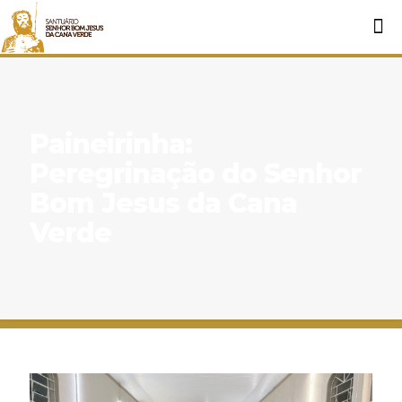
Paineirinha:
Peregrinação do Senhor
Bom Jesus da Cana
Verde