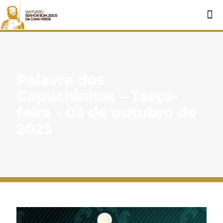
Palavra dos
Capuchinhos – Terça-
feira – 03 de outubro de
2023