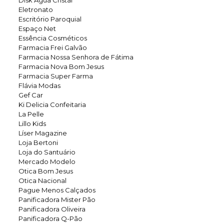
Disk Água Cristal
Eletronato
Escritório Paroquial
Espaço Net
Essência Cosméticos
Farmacia Frei Galvão
Farmacia Nossa Senhora de Fátima
Farmacia Nova Bom Jesus
Farmacia Super Farma
Flávia Modas
Gef Car
Ki Delicia Confeitaria
La Pelle
Lillo Kids
Líser Magazine
Loja Bertoni
Loja do Santuário
Mercado Modelo
Otica Bom Jesus
Otica Nacional
Pague Menos Calçados
Panificadora Mister Pão
Panificadora Oliveira
Panificadora Q-Pão