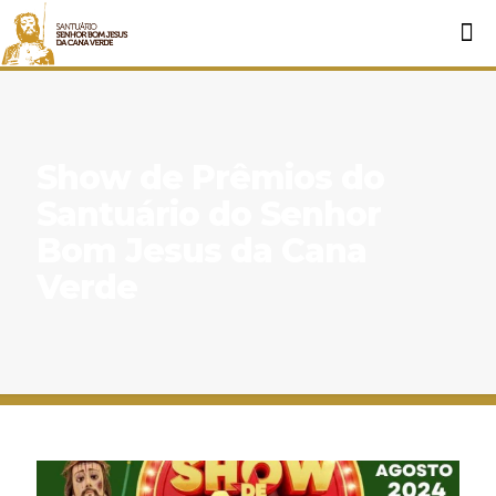
Show de Prêmios do
Santuário do Senhor
Bom Jesus da Cana
Verde