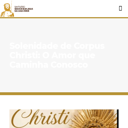
Solenidade de Corpus
Christi: O Amor que
Caminha Conosco