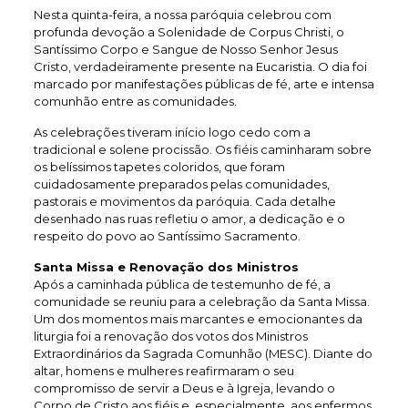
Nesta quinta-feira, a nossa paróquia celebrou com
profunda devoção a Solenidade de Corpus Christi, o
Santíssimo Corpo e Sangue de Nosso Senhor Jesus
Cristo, verdadeiramente presente na Eucaristia. O dia foi
marcado por manifestações públicas de fé, arte e intensa
comunhão entre as comunidades.
As celebrações tiveram início logo cedo com a
tradicional e solene procissão. Os fiéis caminharam sobre
os belíssimos tapetes coloridos, que foram
cuidadosamente preparados pelas comunidades,
pastorais e movimentos da paróquia. Cada detalhe
desenhado nas ruas refletiu o amor, a dedicação e o
respeito do povo ao Santíssimo Sacramento.
Santa Missa e Renovação dos Ministros
Após a caminhada pública de testemunho de fé, a
comunidade se reuniu para a celebração da Santa Missa.
Um dos momentos mais marcantes e emocionantes da
liturgia foi a renovação dos votos dos Ministros
Extraordinários da Sagrada Comunhão (MESC). Diante do
altar, homens e mulheres reafirmaram o seu
compromisso de servir a Deus e à Igreja, levando o
Corpo de Cristo aos fiéis e, especialmente, aos enfermos