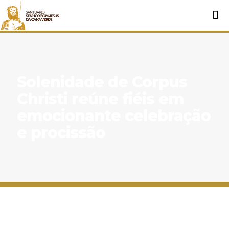
Solenidade de Corpus
Christi reúne fiéis em
emocionante celebração
e procissão