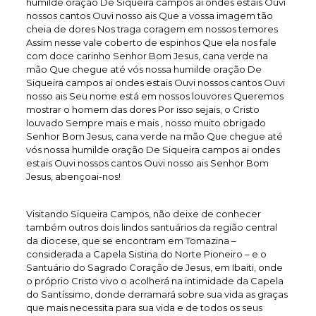
humilde oração De Siqueira campos ai ondes estais Ouvi
nossos cantos Ouvi nosso ais Que a vossa imagem tão
cheia de dores Nos traga coragem em nossos temores
Assim nesse vale coberto de espinhos Que ela nos fale
com doce carinho Senhor Bom Jesus, cana verde na
mão Que chegue até vós nossa humilde oração De
Siqueira campos ai ondes estais Ouvi nossos cantos Ouvi
nosso ais Seu nome está em nossos louvores Queremos
mostrar o homem das dores Por isso sejais, o Cristo
louvado Sempre mais e mais , nosso muito obrigado
Senhor Bom Jesus, cana verde na mão Que chegue até
vós nossa humilde oração De Siqueira campos ai ondes
estais Ouvi nossos cantos Ouvi nosso ais Senhor Bom
Jesus, abençoai-nos!
Visitando Siqueira Campos, não deixe de conhecer
também outros dois lindos santuários da região central
da diocese, que se encontram em Tomazina –
considerada a Capela Sistina do Norte Pioneiro – e o
Santuário do Sagrado Coração de Jesus, em Ibaiti, onde
o próprio Cristo vivo o acolherá na intimidade da Capela
do Santíssimo, donde derramará sobre sua vida as graças
que mais necessita para sua vida e de todos os seus