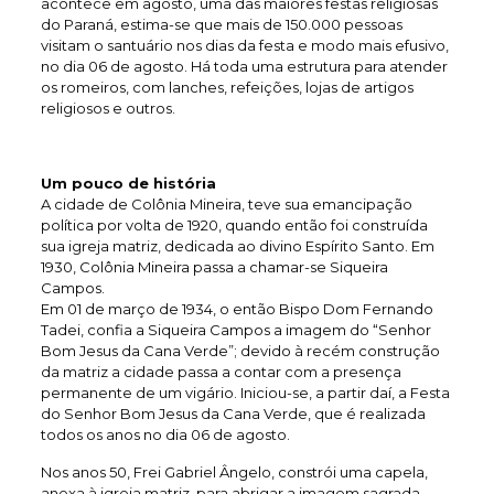
acontece em agosto, uma das maiores festas religiosas
do Paraná, estima-se que mais de 150.000 pessoas
visitam o santuário nos dias da festa e modo mais efusivo,
no dia 06 de agosto. Há toda uma estrutura para atender
os romeiros, com lanches, refeições, lojas de artigos
religiosos e outros.
Um pouco de história
A cidade de Colônia Mineira, teve sua emancipação
política por volta de 1920, quando então foi construída
sua igreja matriz, dedicada ao divino Espírito Santo. Em
1930, Colônia Mineira passa a chamar-se Siqueira
Campos.
Em 01 de março de 1934, o então Bispo Dom Fernando
Tadei, confia a Siqueira Campos a imagem do “Senhor
Bom Jesus da Cana Verde”; devido à recém construção
da matriz a cidade passa a contar com a presença
permanente de um vigário. Iniciou-se, a partir daí, a Festa
do Senhor Bom Jesus da Cana Verde, que é realizada
todos os anos no dia 06 de agosto.
Nos anos 50, Frei Gabriel Ângelo, constrói uma capela,
anexa à igreja matriz, para abrigar a imagem sagrada.