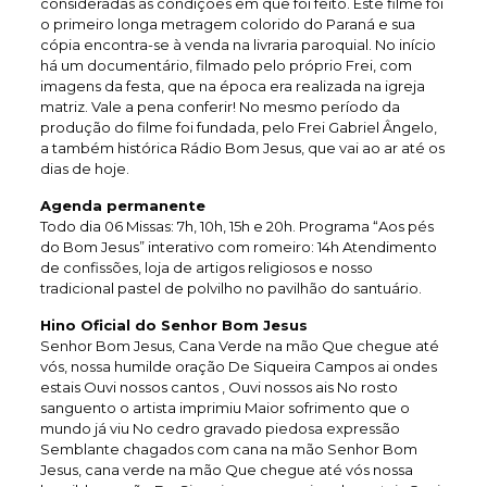
consideradas as condições em que foi feito. Este filme foi
o primeiro longa metragem colorido do Paraná e sua
cópia encontra-se à venda na livraria paroquial. No início
há um documentário, filmado pelo próprio Frei, com
imagens da festa, que na época era realizada na igreja
matriz. Vale a pena conferir! No mesmo período da
produção do filme foi fundada, pelo Frei Gabriel Ângelo,
a também histórica Rádio Bom Jesus, que vai ao ar até os
dias de hoje.
Agenda permanente
Todo dia 06 Missas: 7h, 10h, 15h e 20h. Programa “Aos pés
do Bom Jesus” interativo com romeiro: 14h Atendimento
de confissões, loja de artigos religiosos e nosso
tradicional pastel de polvilho no pavilhão do santuário.
Hino Oficial do Senhor Bom Jesus
Senhor Bom Jesus, Cana Verde na mão Que chegue até
vós, nossa humilde oração De Siqueira Campos ai ondes
estais Ouvi nossos cantos , Ouvi nossos ais No rosto
sanguento o artista imprimiu Maior sofrimento que o
mundo já viu No cedro gravado piedosa expressão
Semblante chagados com cana na mão Senhor Bom
Jesus, cana verde na mão Que chegue até vós nossa