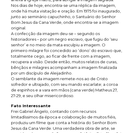
Nos dias de hoje, encontra-se uma réplica da imagem,
onde há muita visitação e oração. Em 1975 foi inaugurado,
junto ao seminário capuchinho, o Santuário do Senhor
Bom Jesus da Cana Verde, onde encontra-se a imagem
original.
A confecção da imagem deu-se – segundo os
historiadores – por um negro escravo, que fugiu do ‘seu
senhor’ e no meio da mata esculpiu a imagem. O
primeiro milagre foi concedido ao ‘dono’ do escravo que,
totalmente cego, ao ficar de frente com a imagem,
recupera a visão. Desde então, muitos relatos de curas,
bênçãos e milagres acompanham a imagem finalizada
por um discípulo de Aleijadinho.
O semblante da imagem remete-nos ao de Cristo
sofredor e ultrajado, com seu mando escarlate; a coroa
de espinhos e a vara em mãos (cana verde) Matheus 27,
27-29, e seu olhar misericordioso.
Fato Interessante
Frei Gabriel Ângelo, contando com recursos
limitadíssimos da época e colaboração de muitos fiéis,
produziu um filme que conta a história do Senhor Bom
Jesus da Cana Verde. Uma verdadeira obra de arte, se